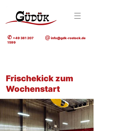
✆
@
+49 381 207
info@gdk-rostock.de
1599
< Back
Frischekick zum
Wochenstart