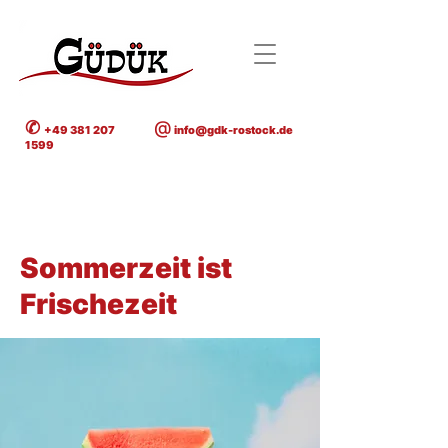
✆
@
+49 381 207
info@gdk-rostock.de
1599
< Back
Sommerzeit ist
Frischezeit