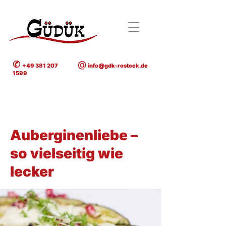
✆
@
+49 381 207
info@gdk-rostock.de
1599
< Back
Auberginenliebe –
so vielseitig wie
lecker