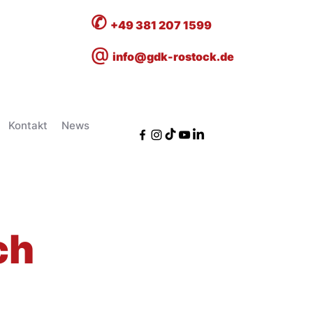
✆
+49 381 207 1599
@
info@gdk-rostock.de
Kontakt
News
ch