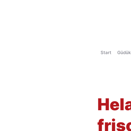
Start
Güdük
< Back
Hela
fris