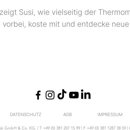
zeigt Susi, wie vielseitig der Thermo
 vorbei, koste mit und entdecke neue
DATENSCHUTZ
AGB
IMPRESSUM
GmbH & Co. KG. | T +49 (0) 381 207 15 99 | F +49 (0) 381 1287 38 59 | 