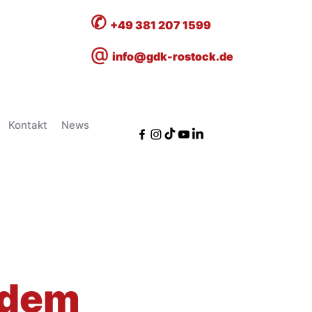
✆
+49 381 207 1599
@
info@gdk-rostock.de
Kontakt
News
 dem