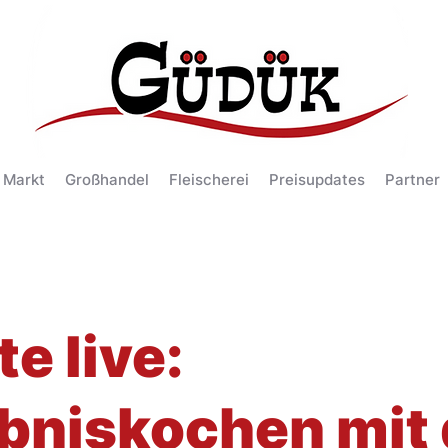
 Markt
Großhandel
Fleischerei
Preisupdates
Partner
e live:
ebniskochen mit