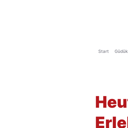
Start
Güdük
< Back
Heut
Erl