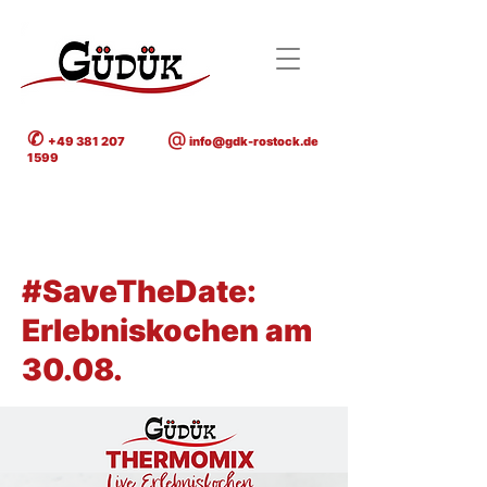
✆
@
+49 381 207
info@gdk-rostock.de
1599
< Back
#SaveTheDate:
Erlebniskochen am
30.08.