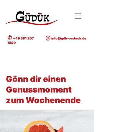
✆
@
+49 381 207
info@gdk-rostock.de
1599
< Back
Gönn dir einen
Genussmoment
zum Wochenende