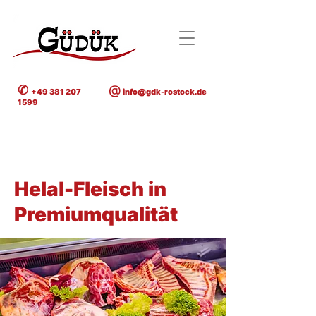
✆
@
+49 381 207
info@gdk-rostock.de
1599
< Back
Helal-Fleisch in
Premiumqualität