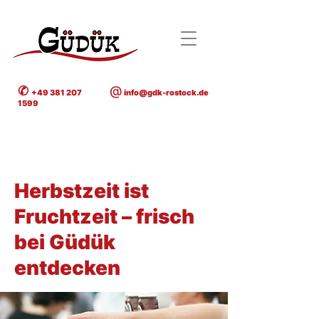
✆
@
+49 381 207
info@gdk-rostock.de
1599
< Back
Herbstzeit ist
Fruchtzeit – frisch
bei Güdük
entdecken