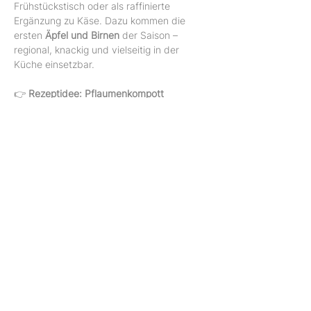
Frühstückstisch oder als raffinierte 
Ergänzung zu Käse. Dazu kommen die 
ersten 
Äpfel und Birnen
 der Saison – 
regional, knackig und vielseitig in der 
Küche einsetzbar.
👉 
Rezeptidee: Pflaumenkompott
500 g Pflaumen oder Zwetschgen
2–3 EL Zucker (nach Geschmack)
1 Zimtstange oder ½ TL Zimtpulver
50 ml Wasser
Pflaumen halbieren und entkernen. Mit 
Zucker, Zimt und Wasser in einen Topf 
geben, aufkochen und ca. 10 Minuten 
köcheln lassen, bis die Früchte weich 
sind. Warm genießen oder abkühlen 
lassen – passt perfekt zu Joghurt, 
Grießbrei oder Pfannkuchen.
Ob zum Naschen, Backen oder Einkochen 