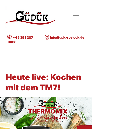
✆
@
+49 381 207
info@gdk-rostock.de
1599
< Back
Heute live: Kochen
mit dem TM7!