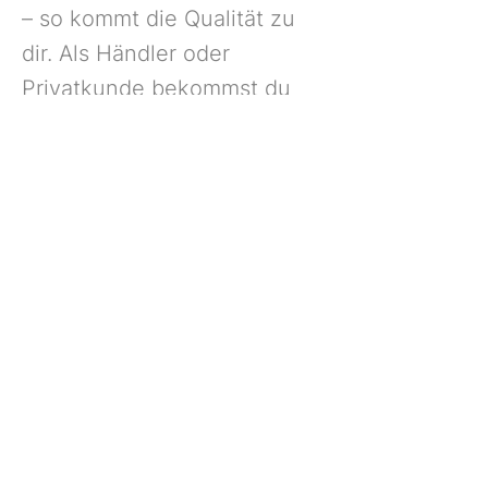
– so kommt die Qualität zu
dir. Als Händler oder
Privatkunde bekommst du
bei uns Frische, Vielfalt und
echte Marktstimmung. Und
das mitten in Rostock.
Einfach vorbeikommen und
selbst erleben.
Previous
Next
AGB
IMPRESSUM
DATENSCHUTZ
©2025 von Großhandel Güdük GmbH & Co. KG. | T
+49 (0) 381 207 15 99
|