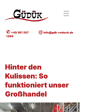
✆
@
+49 381 207
info@gdk-rostock.de
1599
< Back
Hinter den
Kulissen: So
funktioniert unser
Großhandel