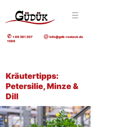
✆
@
+49 381 207
info@gdk-rostock.de
1599
< Back
Kräutertipps:
Petersilie, Minze &
Dill