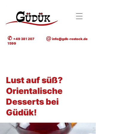
✆
@
+49 381 207
info@gdk-rostock.de
1599
< Back
Lust auf süß?
Orientalische
Desserts bei
Güdük!