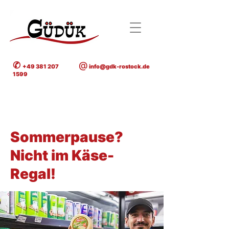
✆
@
+49 381 207
info@gdk-rostock.de
1599
< Back
Sommerpause?
Nicht im Käse-
Regal!