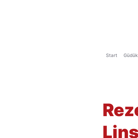
Start
Güdük
< Back
Rez
Lin