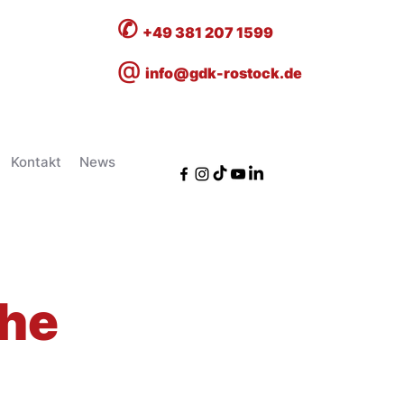
✆
+49 381 207 1599
@
info@gdk-rostock.de
Kontakt
News
che