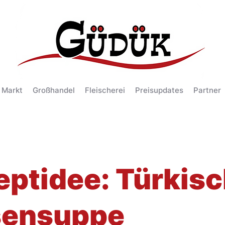
 Markt
Großhandel
Fleischerei
Preisupdates
Partner
eptidee: Türkis
sensuppe