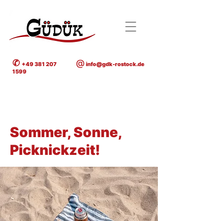
✆
@
+49 381 207
info@gdk-rostock.de
1599
< Back
Sommer, Sonne,
Picknickzeit!