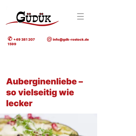
✆
@
+49 381 207
info@gdk-rostock.de
1599
< Back
Auberginenliebe –
so vielseitig wie
lecker