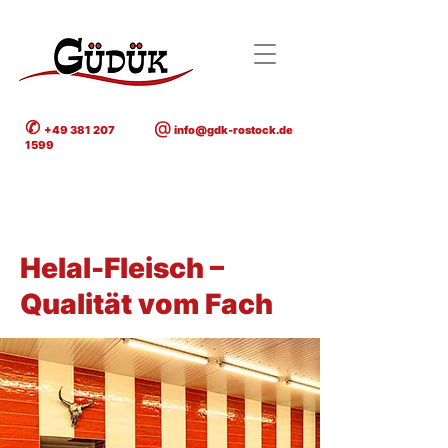
✆
@
+49 381 207
info@gdk-rostock.de
1599
< Back
Helal-Fleisch –
Qualität vom Fach