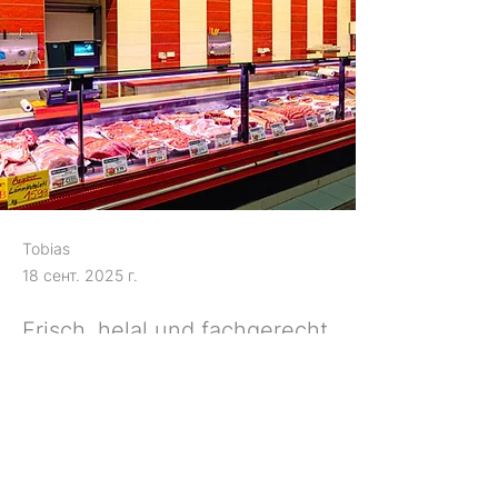
Tobias
18 сент. 2025 г.
Frisch, helal und fachgerecht
vorbereitet – so schmeckt
Fleisch von Güdük.
Previous
Next