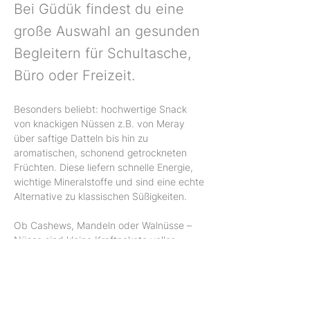
Bei Güdük findest du eine
große Auswahl an gesunden
Begleitern für Schultasche,
Büro oder Freizeit.
Besonders beliebt: hochwertige Snack 
von knackigen Nüssen z.B. von Meray 
über saftige Datteln bis hin zu 
aromatischen, schonend getrockneten 
Früchten. Diese liefern schnelle Energie, 
wichtige Mineralstoffe und sind eine echte 
Alternative zu klassischen Süßigkeiten.
Ob Cashews, Mandeln oder Walnüsse – 
Nüsse sind kleine Kraftpakete voller 
Eiweiß und gesunder Fette. Datteln 
punkten mit natürlicher Süße und 
Ballaststoffen, während getrocknete 
Aprikosen, Feigen oder Mangos nicht nur 