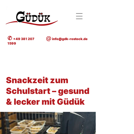
✆
@
+49 381 207
info@gdk-rostock.de
1599
< Back
Snackzeit zum
Schulstart – gesund
& lecker mit Güdük