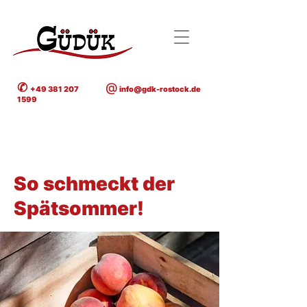
✆
@
+49 381 207
info@gdk-rostock.de
1599
< Back
So schmeckt der
Spätsommer!