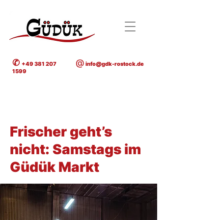
✆
@
+49 381 207
info@gdk-rostock.de
1599
< Back
Frischer geht’s
nicht: Samstags im
Güdük Markt