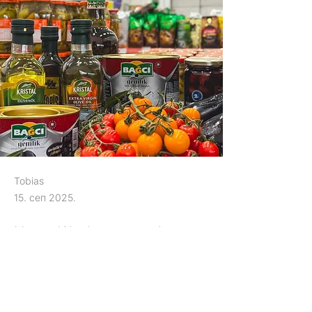
Tobias
15. сеп 2025.
Neuer Wochenstart mit
frischen Produkten aus aller
Welt.
Previous
Next