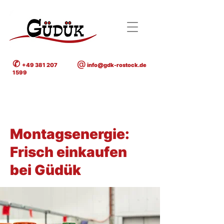
✆
@
+49 381 207
info@gdk-rostock.de
1599
< Back
Montagsenergie:
Frisch einkaufen
bei Güdük