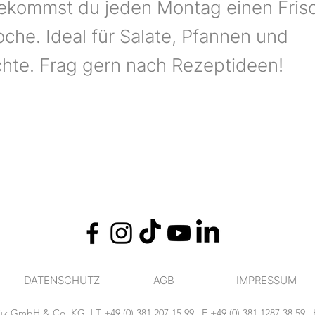
bekommst du jeden Montag einen Fris
oche. Ideal für Salate, Pfannen und
hte. Frag gern nach Rezeptideen!
DATENSCHUTZ
AGB
IMPRESSUM
GmbH & Co. KG. | T +49 (0) 381 207 15 99 | F +49 (0) 381 1287 38 59 | 