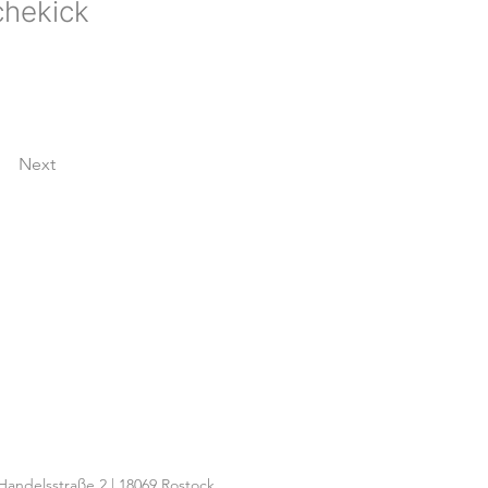
chekick
Next
Handelsstraße 2 | 18069 Rostock