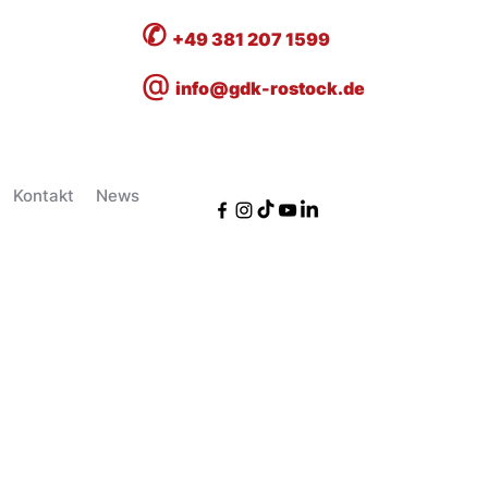
✆
+49 381 207 1599
@
info@gdk-rostock.de
Kontakt
News