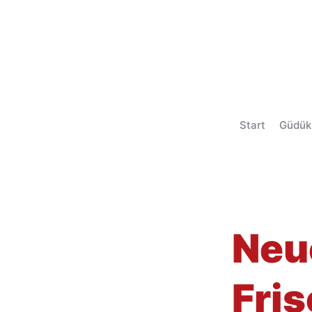
Start
Güdük
< Back
Neu
Fris