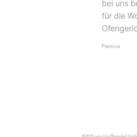
bei uns 
für die W
Ofengeric
Previous
©2025 von Großhandel Güdük 