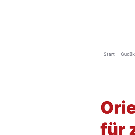
Start
Güdük
< Back
Ori
für