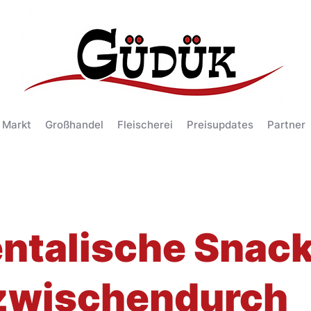
 Markt
Großhandel
Fleischerei
Preisupdates
Partner
entalische Snac
 zwischendurch