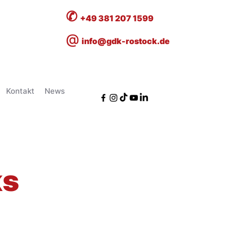
✆
+49 381 207 1599
@
info@gdk-rostock.de
Kontakt
News
ks