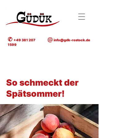
✆
@
+49 381 207
info@gdk-rostock.de
1599
< Back
So schmeckt der
Spätsommer!