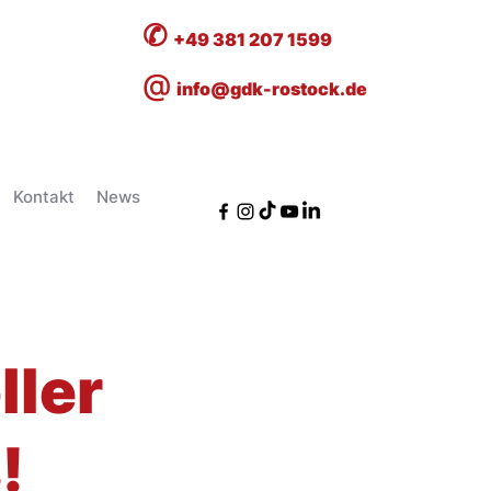
✆
+49 381 207 1599
@
info@gdk-rostock.de
Kontakt
News
ller
!