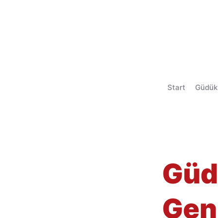
Start
Güdük
< Back
Güd
Gen