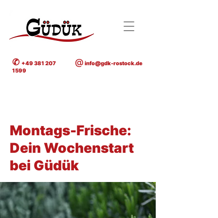
✆
@
+49 381 207
info@gdk-rostock.de
1599
< Back
Montags-Frische:
Dein Wochenstart
bei Güdük