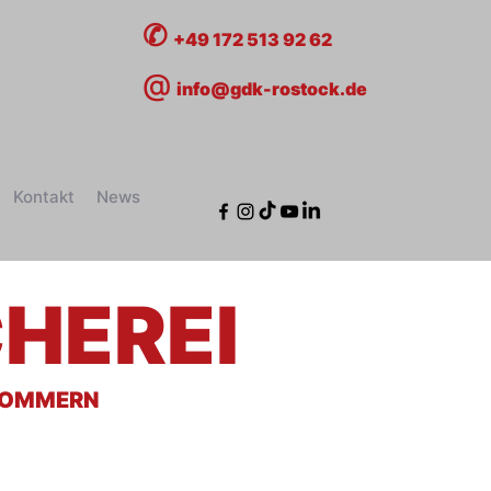
✆
+49 172 513 92 62
@
info@gdk-rostock.de
Kontakt
News
HEREI
RPOMMERN