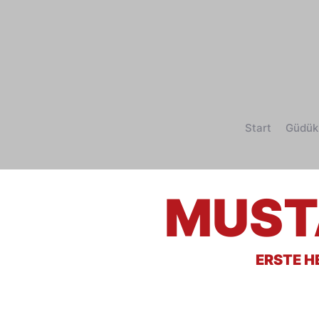
Start
Güdük
MUST
ERSTE H