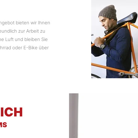
gebot bieten wir Ihnen
eundlich zur Arbeit zu
e Luft und bleiben Sie
hrrad oder E-Bike über
ICH
MS