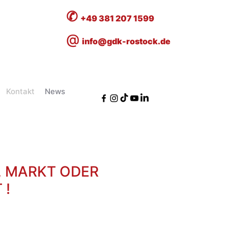
✆
+49 381 207 1599
@
info@gdk-rostock.de
Kontakt
News
, MARKT ODER
 !