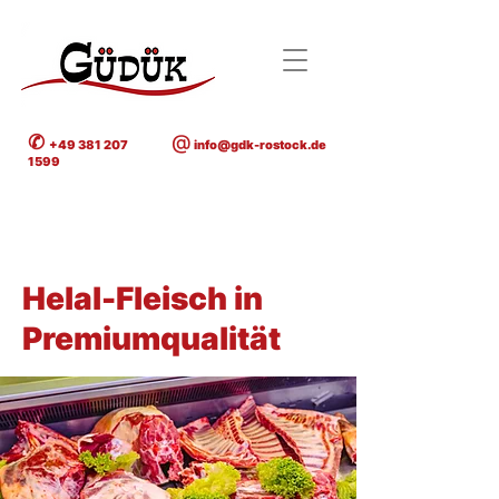
✆
@
+49 381 207
info@gdk-rostock.de
1599
< Back
Helal-Fleisch in
Premiumqualität