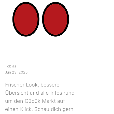
Tobias
Jun 23, 2025
Frischer Look, bessere
Übersicht und alle Infos rund
um den Güdük Markt auf
einen Klick. Schau dich gern