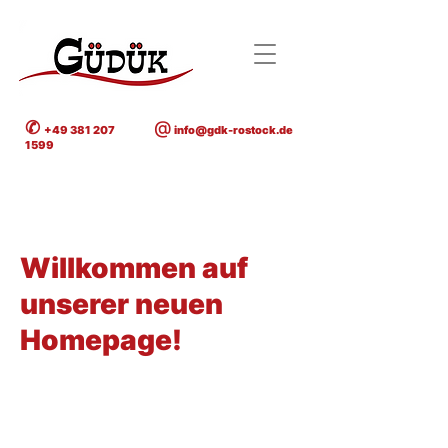
✆
@
+49 381 207
info@gdk-rostock.de
1599
< Back
Willkommen auf
unserer neuen
Homepage!