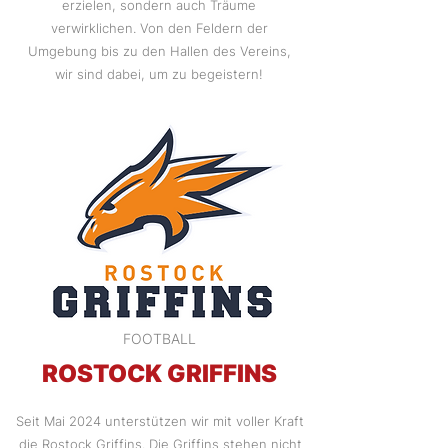
erzielen, sondern auch Träume
verwirklichen. Von den Feldern der
Umgebung bis zu den Hallen des Vereins,
wir sind dabei, um zu begeistern!
FOOTBALL
ROSTOCK GRIFFINS
Seit Mai 2024 unterstützen wir mit voller Kraft
die Rostock Griffins. Die Griffins stehen nicht