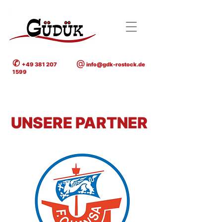
✆
@
+49 381 207
info@gdk-rostock.de
1599
UNSERE PARTNER