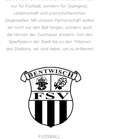
nur für Football, sondern für Teamgeist,
Leidenschaft und unerschütterlichen
Siegeswillen. Mit unserer Partnerschaft wollen
wir nicht nur den Ball fangen, sondern auch
die Herzen der Zuschauer erobern. Von den
Spielfeldern der Stadt bis zu den Tribünen
des Stadions, wir sind dabei, um zu brillieren!
FUSSBALL