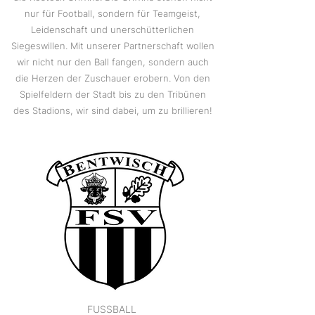
nur für Football, sondern für Teamgeist,
Leidenschaft und unerschütterlichen
Siegeswillen. Mit unserer Partnerschaft wollen
wir nicht nur den Ball fangen, sondern auch
die Herzen der Zuschauer erobern. Von den
Spielfeldern der Stadt bis zu den Tribünen
des Stadions, wir sind dabei, um zu brillieren!
FUSSBALL