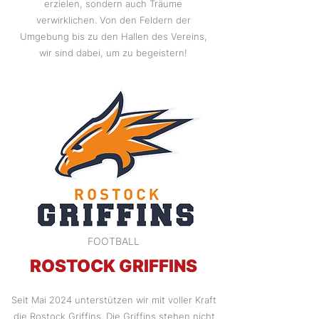
erzielen, sondern auch Träume
verwirklichen. Von den Feldern der
Umgebung bis zu den Hallen des Vereins,
wir sind dabei, um zu begeistern!
FOOTBALL
ROSTOCK GRIFFINS
Seit Mai 2024 unterstützen wir mit voller Kraft
die Rostock Griffins. Die Griffins stehen nicht