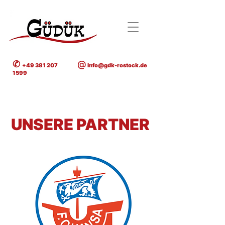
✆
@
+49 381 207
info@gdk-rostock.de
1599
UNSERE PARTNER